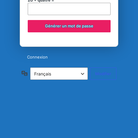
20 + quatre =
Connexion
Langue